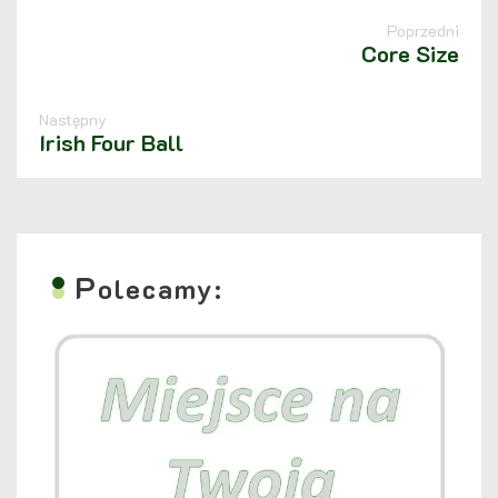
Poprzedni
Core Size
Następny
Irish Four Ball
P
olecamy: