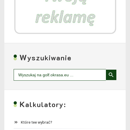
W
yszukiwanie
Search Button
Search
for:
K
alkulatory:
Które tee wybrać?