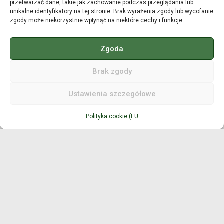
przetwarzać dane, takie jak zachowanie podczas przeglądania lub
unikalne identyfikatory na tej stronie. Brak wyrażenia zgody lub wycofanie
Dopasowanie gripu
zgody może niekorzystnie wpłynąć na niektóre cechy i funkcje.
Dopasowanie długości kija
Zgoda
Kompensacja długość / lie
Brak zgody
Kompensacja długość / masa
Ustawienia szczegółowe
Moment bezwładności
Planowanie MOI
Polityka cookie (EU
Pomiar MOI/MOIG
Korygowanie MOI
Swingweight kija
Planowanie Swingweight