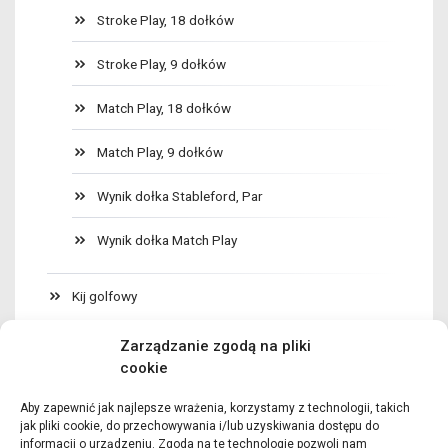
Stroke Play, 18 dołków
Stroke Play, 9 dołków
Match Play, 18 dołków
Match Play, 9 dołków
Wynik dołka Stableford, Par
Wynik dołka Match Play
Kij golfowy
Dopasowanie gripu
Zarządzanie zgodą na pliki
cookie
Dopasowanie długości kija
Kompensacja długość / lie
Aby zapewnić jak najlepsze wrażenia, korzystamy z technologii, takich
jak pliki cookie, do przechowywania i/lub uzyskiwania dostępu do
informacji o urządzeniu. Zgoda na te technologie pozwoli nam
Kompensacja długość / masa