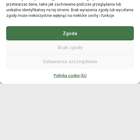
przetwarzać dane, takie jak zachowanie podczas przeglądania lub
unikalne identyfikatory na tej stronie. Brak wyrażenia zgody lub wycofanie
zgody może niekorzystnie wpłynąć na niektóre cechy i funkcje.
Moment bezwładności
Planowanie MOI
Zgoda
Pomiar MOI/MOIG
Brak zgody
Korygowanie MOI
Ustawienia szczegółowe
Swingweight kija
Polityka cookie (EU
Planowanie Swingweight
Pomiar Swingweight
Korygowanie Swingweight
Kąt lie