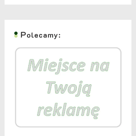
P
olecamy: