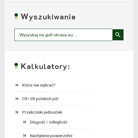
W
yszukiwanie
Search Button
Search
for:
K
alkulatory:
Które tee wybrać?
CR i SR polskich pól
Przeliczniki jednostek
Długość / odległość
Nachylenie powierzchni